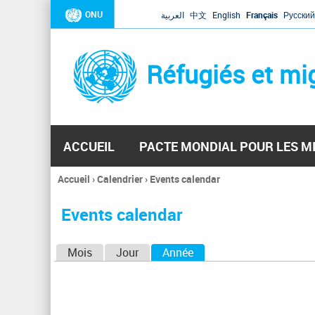
ONU
العربية
中文
English
Français
Русский
Réfugiés et mi
ACCUEIL
PACTE MONDIAL POUR LES M
Accueil
›
Calendrier
›
Events calendar
Vous
êtes
Events calendar
ici
O
Mois
Jour
Année
(onglet actif)
n
g
l