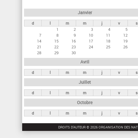
e
Janvier
t
d
l
m
m
j
v
s
s
1
2
3
4
5
p
7
8
9
10
11
12
r
14
15
16
17
18
19
21
22
23
24
25
26
i
28
29
30
n
Avril
c
d
l
m
m
j
v
s
i
Juillet
p
a
d
l
m
m
j
v
s
u
Octobre
x
d
l
m
m
j
v
s
DROITS D'AUTEUR © 2026 ORGANISATION DES NAT