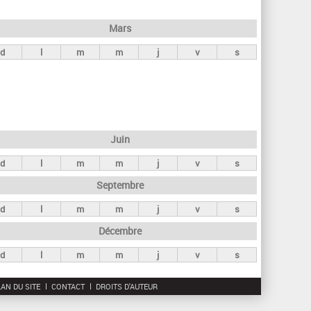
h
e
Mars
r
d
l
m
m
j
v
s
c
h
e
Juin
d
l
m
m
j
v
s
Septembre
d
l
m
m
j
v
s
Décembre
d
l
m
m
j
v
s
AN DU SITE
CONTACT
DROITS D'AUTEUR