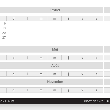
Février
d
l
m
m
j
v
s
6
13
20
27
Mai
d
l
m
m
j
v
s
Août
d
l
m
m
j
v
s
Novembre
d
l
m
m
j
v
s
IONS UNIES
INDEX DE A À Z
PL