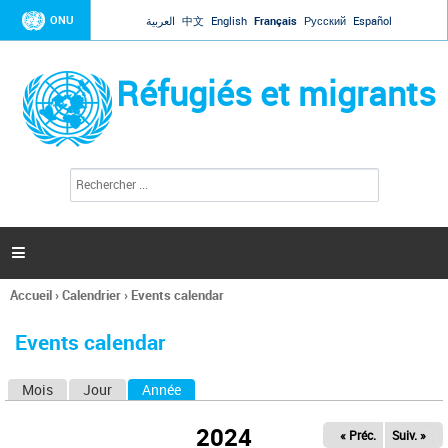
Jump to navigation
ONU
العربية
中文
English
Français
Русский
Español
Réfugiés et migrants
R
F
e
o
c
r
h
e
m
r

u
c
l
h
Accueil
›
Calendrier
›
Events calendar
a
e
Vous
r
i
êtes
r
Events calendar
ici
e
d
Mois
Jour
Année
(onglet actif)
O
e
r
n
e
2024
« Préc.
Suiv. »
g