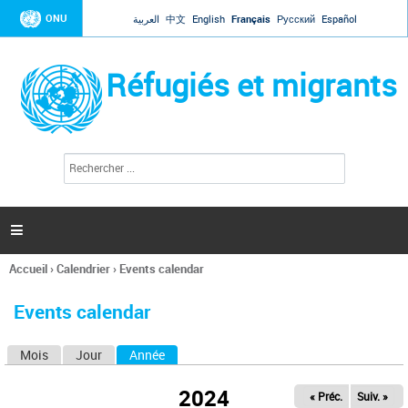
Jump to navigation
ONU
العربية
中文
English
Français
Русский
Español
Réfugiés et migrants
R
F
e
o
c
r
h
e
m
r

u
c
l
h
Accueil
›
Calendrier
›
Events calendar
a
e
Vous
r
i
êtes
r
Events calendar
ici
e
d
Mois
Jour
Année
(onglet actif)
O
e
r
n
e
2024
« Préc.
Suiv. »
g