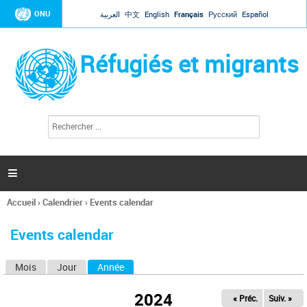
Jump to navigation
ONU
العربية
中文
English
Français
Русский
Español
Réfugiés et migrants
R
F
e
o
c
r
h
e
m
r

u
c
l
h
Accueil
›
Calendrier
›
Events calendar
a
e
Vous
r
i
êtes
r
Events calendar
ici
e
d
Mois
Jour
Année
(onglet actif)
O
e
r
n
e
2024
« Préc.
Suiv. »
g