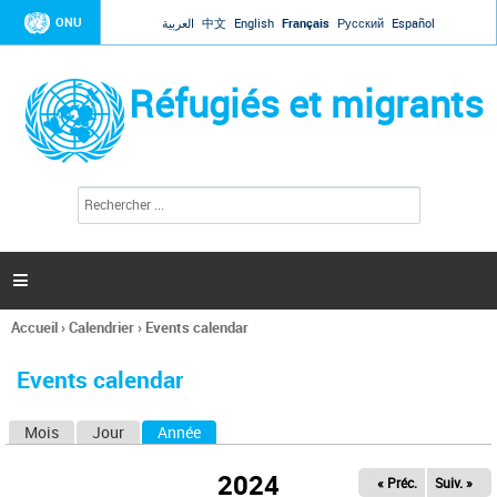
Jump to navigation
ONU
العربية
中文
English
Français
Русский
Español
Réfugiés et migrants
R
F
e
o
c
r
h
e
m
r

u
c
l
h
Accueil
›
Calendrier
›
Events calendar
a
e
Vous
r
i
êtes
r
Events calendar
ici
e
d
Mois
Jour
Année
(onglet actif)
O
e
r
n
e
2024
« Préc.
Suiv. »
g