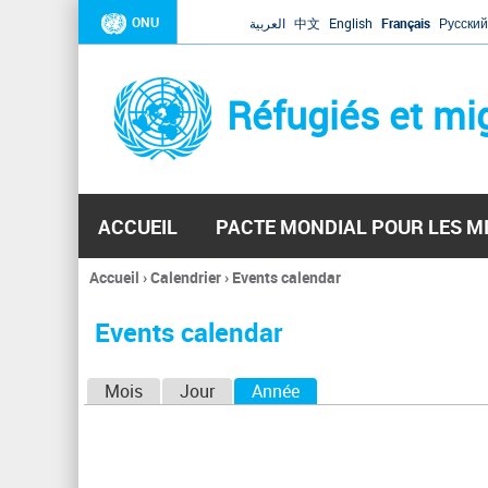
ONU
العربية
中文
English
Français
Русский
Réfugiés et mi
ACCUEIL
PACTE MONDIAL POUR LES M
Accueil
›
Calendrier
›
Events calendar
Vous
êtes
Events calendar
ici
O
Mois
Jour
Année
(onglet actif)
n
g
l