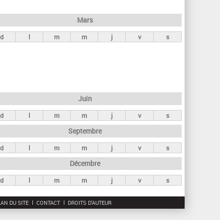
h
e
Mars
r
d
l
m
m
j
v
s
c
h
e
Juin
d
l
m
m
j
v
s
Septembre
d
l
m
m
j
v
s
Décembre
d
l
m
m
j
v
s
AN DU SITE
CONTACT
DROITS D'AUTEUR