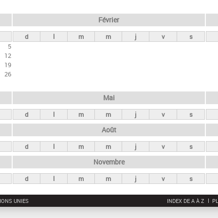
Février
d
l
m
m
j
v
s
5
12
19
26
Mai
d
l
m
m
j
v
s
Août
d
l
m
m
j
v
s
Novembre
d
l
m
m
j
v
s
IONS UNIES
INDEX DE A À Z
PL