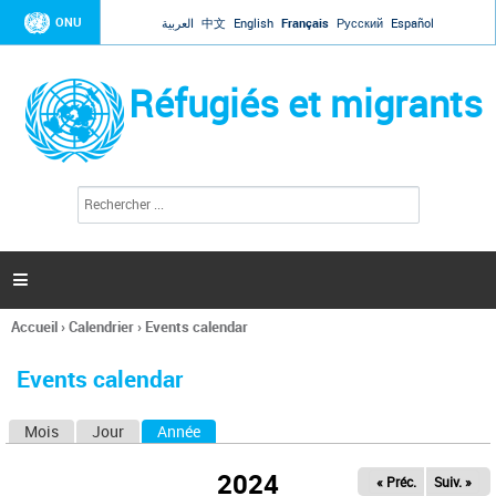
Jump to navigation
ONU
العربية
中文
English
Français
Русский
Español
Réfugiés et migrants
R
F
e
o
c
r
h
e
m
r

u
c
l
h
Accueil
›
Calendrier
›
Events calendar
a
e
Vous
r
i
êtes
r
Events calendar
ici
e
d
Mois
Jour
Année
(onglet actif)
O
e
r
n
e
2024
« Préc.
Suiv. »
g