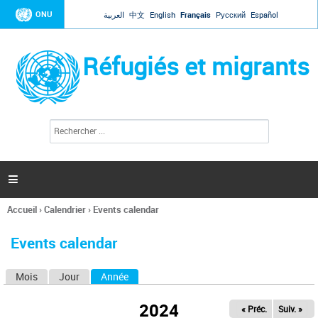
Jump to navigation
ONU
العربية
中文
English
Français
Русский
Español
Réfugiés et migrants
R
F
e
o
c
r
h
e
m
r

u
c
l
h
Accueil
›
Calendrier
›
Events calendar
a
e
Vous
r
i
êtes
r
Events calendar
ici
e
d
Mois
Jour
Année
(onglet actif)
O
e
r
n
e
2024
« Préc.
Suiv. »
g