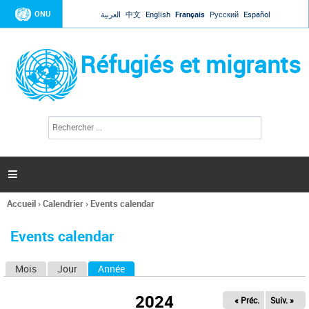
Jump to navigation
ONU
العربية
中文
English
Français
Русский
Español
Réfugiés et migrants
R
F
e
o
c
r
h
e
m
r

u
c
l
h
Accueil
›
Calendrier
›
Events calendar
a
e
Vous
r
i
êtes
r
Events calendar
ici
e
d
Mois
Jour
Année
(onglet actif)
O
e
r
n
e
2024
« Préc.
Suiv. »
g