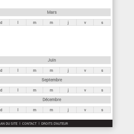
h
e
Mars
r
d
l
m
m
j
v
s
c
h
e
Juin
d
l
m
m
j
v
s
Septembre
d
l
m
m
j
v
s
Décembre
d
l
m
m
j
v
s
AN DU SITE
CONTACT
DROITS D'AUTEUR