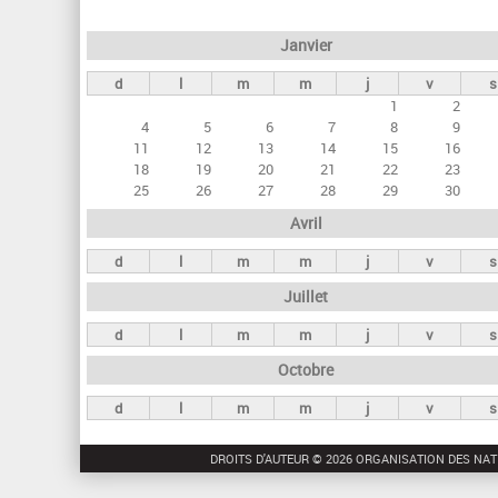
e
Janvier
t
d
l
m
m
j
v
s
s
1
2
p
4
5
6
7
8
9
r
11
12
13
14
15
16
18
19
20
21
22
23
i
25
26
27
28
29
30
n
Avril
c
d
l
m
m
j
v
s
i
Juillet
p
a
d
l
m
m
j
v
s
u
Octobre
x
d
l
m
m
j
v
s
DROITS D'AUTEUR © 2026 ORGANISATION DES NAT