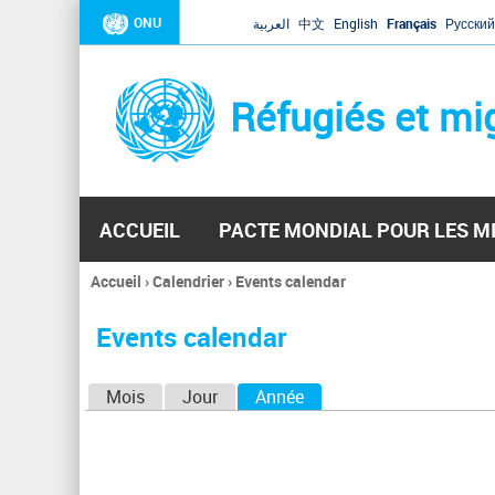
ONU
العربية
中文
English
Français
Русский
Réfugiés et mi
ACCUEIL
PACTE MONDIAL POUR LES M
Accueil
›
Calendrier
›
Events calendar
Vous
êtes
Events calendar
ici
O
Mois
Jour
Année
(onglet actif)
n
g
l