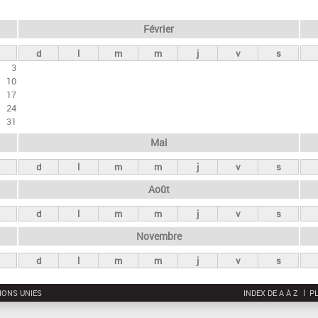
Février
d
l
m
m
j
v
s
3
10
17
24
31
Mai
d
l
m
m
j
v
s
Août
d
l
m
m
j
v
s
Novembre
d
l
m
m
j
v
s
IONS UNIES
INDEX DE A À Z
PL