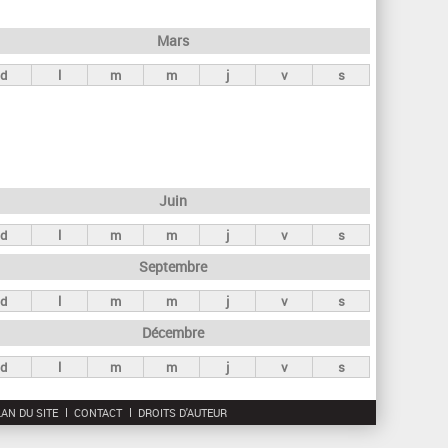
h
e
Mars
r
d
l
m
m
j
v
s
c
h
e
Juin
d
l
m
m
j
v
s
Septembre
d
l
m
m
j
v
s
Décembre
d
l
m
m
j
v
s
AN DU SITE
CONTACT
DROITS D'AUTEUR