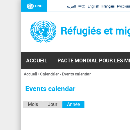
ONU
العربية
中文
English
Français
Русский
Réfugiés et mi
ACCUEIL
PACTE MONDIAL POUR LES M
Accueil
›
Calendrier
›
Events calendar
Vous
êtes
Events calendar
ici
O
Mois
Jour
Année
(onglet actif)
n
g
l