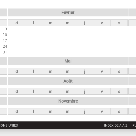
Février
d
l
m
m
j
v
s
3
10
17
24
31
Mai
d
l
m
m
j
v
s
Août
d
l
m
m
j
v
s
Novembre
d
l
m
m
j
v
s
IONS UNIES
INDEX DE A À Z
PL