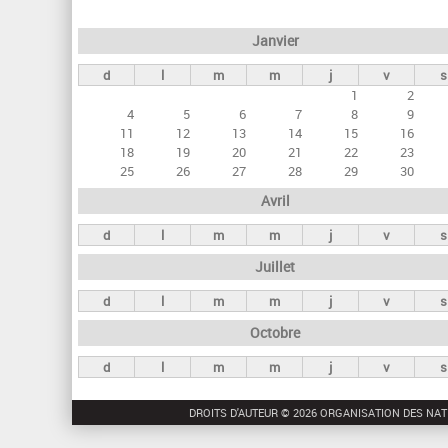
e
Janvier
t
d
l
m
m
j
v
s
s
1
2
p
4
5
6
7
8
9
r
11
12
13
14
15
16
18
19
20
21
22
23
i
25
26
27
28
29
30
n
Avril
c
d
l
m
m
j
v
s
i
Juillet
p
a
d
l
m
m
j
v
s
u
Octobre
x
d
l
m
m
j
v
s
DROITS D'AUTEUR © 2026 ORGANISATION DES NAT