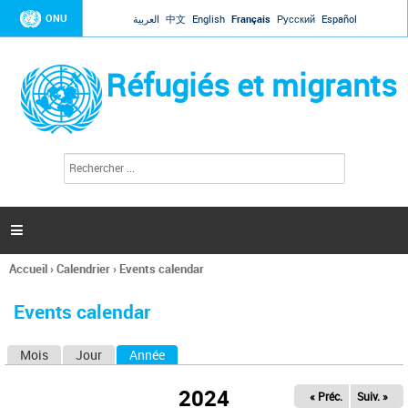
Jump to navigation
ONU
العربية
中文
English
Français
Русский
Español
Réfugiés et migrants
R
F
e
o
c
r
h
e
m
r

u
c
l
h
Accueil
›
Calendrier
›
Events calendar
a
e
Vous
r
i
êtes
r
Events calendar
ici
e
d
Mois
Jour
Année
(onglet actif)
O
e
r
n
e
2024
« Préc.
Suiv. »
g