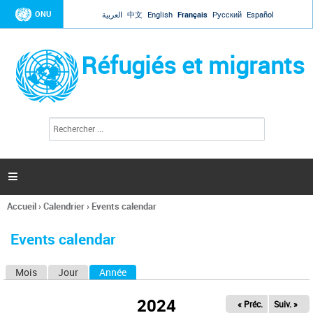
Jump to navigation
ONU
العربية
中文
English
Français
Русский
Español
Réfugiés et migrants
R
F
e
o
c
r
h
e
m
r

u
c
l
h
Accueil
›
Calendrier
›
Events calendar
a
e
Vous
r
i
êtes
r
Events calendar
ici
e
d
Mois
Jour
Année
(onglet actif)
O
e
r
n
e
2024
« Préc.
Suiv. »
g