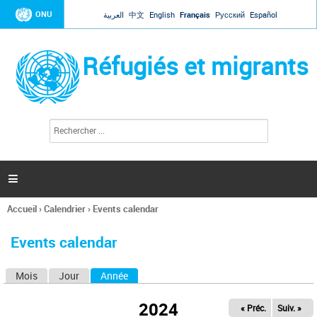
Jump to navigation
ONU
العربية
中文
English
Français
Русский
Español
Réfugiés et migrants
R
F
e
o
c
r
h
e
m
r

u
c
l
h
Accueil
›
Calendrier
›
Events calendar
a
e
Vous
r
i
êtes
r
Events calendar
ici
e
d
Mois
Jour
Année
(onglet actif)
O
e
r
n
e
2024
« Préc.
Suiv. »
g