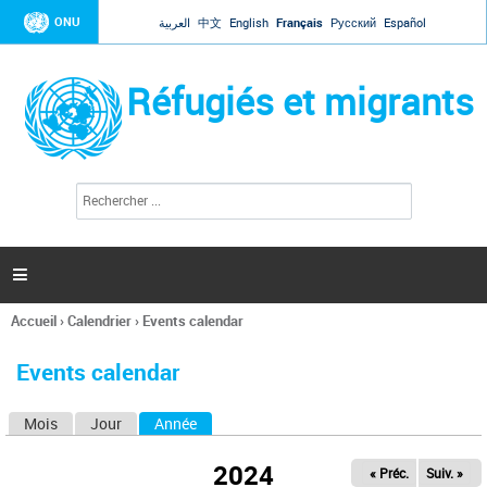
Jump to navigation
ONU
العربية
中文
English
Français
Русский
Español
Réfugiés et migrants
R
F
e
o
c
r
h
e
m
r

u
c
l
h
Accueil
›
Calendrier
›
Events calendar
a
e
Vous
r
i
êtes
r
Events calendar
ici
e
d
Mois
Jour
Année
(onglet actif)
O
e
r
n
e
2024
« Préc.
Suiv. »
g