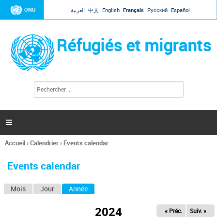
Jump to navigation
ONU
العربية
中文
English
Français
Русский
Español
Réfugiés et migrants
R
F
e
o
c
r
h
e
m
r

u
c
l
h
Accueil
›
Calendrier
›
Events calendar
a
e
Vous
r
i
êtes
r
Events calendar
ici
e
d
Mois
Jour
Année
(onglet actif)
O
e
r
n
e
2024
« Préc.
Suiv. »
g