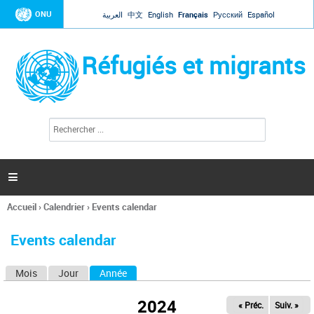
Jump to navigation
ONU
العربية
中文
English
Français
Русский
Español
Réfugiés et migrants
R
F
e
o
c
r
h
e
m
r

u
c
l
h
Accueil
›
Calendrier
›
Events calendar
a
e
Vous
r
i
êtes
r
Events calendar
ici
e
d
Mois
Jour
Année
(onglet actif)
O
e
r
n
e
2024
« Préc.
Suiv. »
g