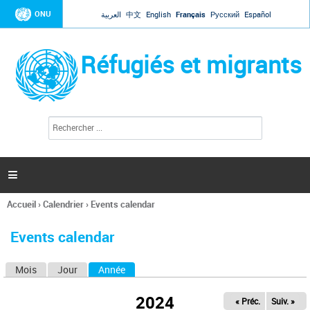
Jump to navigation
ONU
العربية
中文
English
Français
Русский
Español
Réfugiés et migrants
R
F
e
o
c
r
h
e
m
r

u
c
l
h
Accueil
›
Calendrier
›
Events calendar
a
e
Vous
r
i
êtes
r
Events calendar
ici
e
d
Mois
Jour
Année
(onglet actif)
O
e
r
n
e
2024
« Préc.
Suiv. »
g