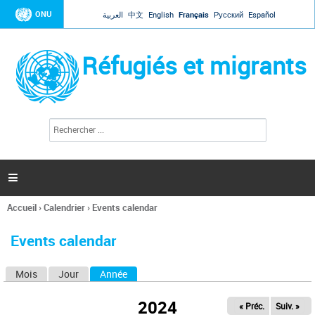
Jump to navigation
ONU
العربية
中文
English
Français
Русский
Español
Réfugiés et migrants
R
F
e
o
c
r
h
e
m
r

u
c
l
h
Accueil
›
Calendrier
›
Events calendar
a
e
Vous
r
i
êtes
r
Events calendar
ici
e
d
Mois
Jour
Année
(onglet actif)
O
e
r
n
e
2024
« Préc.
Suiv. »
g