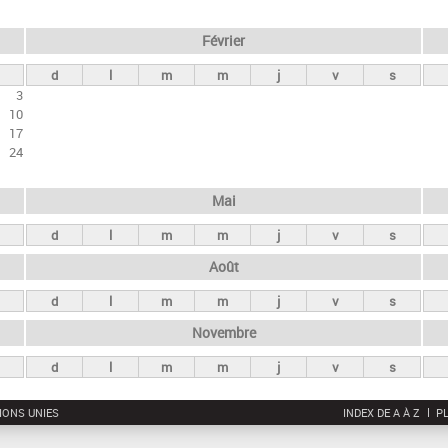
Février
d
l
m
m
j
v
s
3
10
17
24
Mai
d
l
m
m
j
v
s
Août
d
l
m
m
j
v
s
Novembre
d
l
m
m
j
v
s
IONS UNIES
INDEX DE A À Z
PL