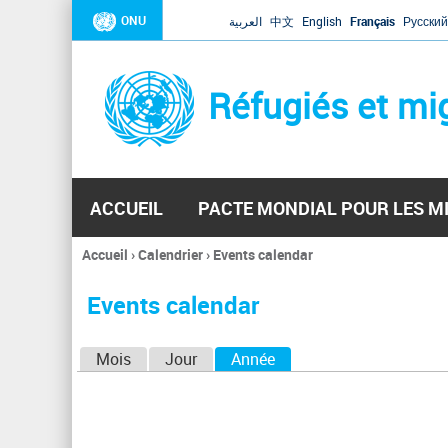
ONU
العربية
中文
English
Français
Русский
Réfugiés et mi
ACCUEIL
PACTE MONDIAL POUR LES M
Accueil
›
Calendrier
›
Events calendar
Vous
êtes
Events calendar
ici
O
Mois
Jour
Année
(onglet actif)
n
g
l