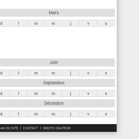
h
e
Mars
r
d
l
m
m
j
v
s
c
h
e
Juin
d
l
m
m
j
v
s
Septembre
d
l
m
m
j
v
s
Décembre
d
l
m
m
j
v
s
AN DU SITE
CONTACT
DROITS D'AUTEUR