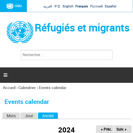
Jump to navigation
ONU
العربية
中文
English
Français
Русский
Español
Réfugiés et migrants
R
F
e
o
c
r
h
e
m
r

u
c
l
h
Accueil
›
Calendrier
›
Events calendar
a
e
Vous
r
i
êtes
r
Events calendar
ici
e
d
Mois
Jour
Année
(onglet actif)
O
e
r
n
e
2024
« Préc.
Suiv. »
g