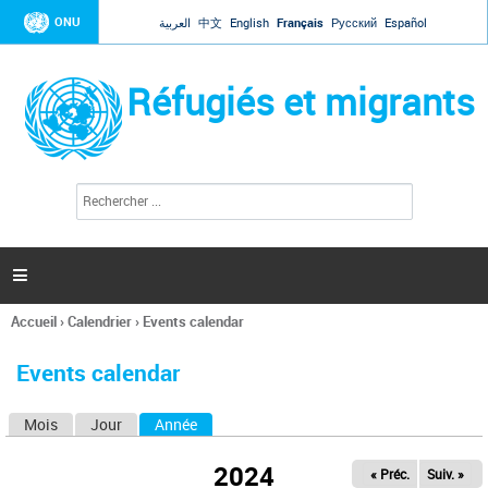
Jump to navigation
ONU
العربية
中文
English
Français
Русский
Español
Réfugiés et migrants
R
F
e
o
c
r
h
e
m
r

u
c
l
h
Accueil
›
Calendrier
›
Events calendar
a
e
Vous
r
i
êtes
r
Events calendar
ici
e
d
Mois
Jour
Année
(onglet actif)
O
e
r
n
e
2024
« Préc.
Suiv. »
g