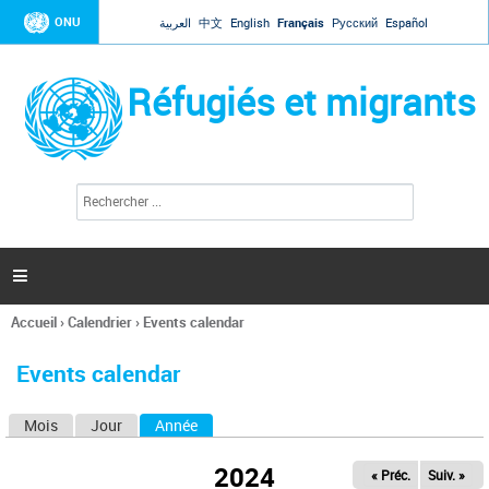
Jump to navigation
ONU
العربية
中文
English
Français
Русский
Español
Réfugiés et migrants
R
F
e
o
c
r
h
e
m
r

u
c
l
h
Accueil
›
Calendrier
›
Events calendar
a
e
Vous
r
i
êtes
r
Events calendar
ici
e
d
Mois
Jour
Année
(onglet actif)
O
e
r
n
e
2024
« Préc.
Suiv. »
g