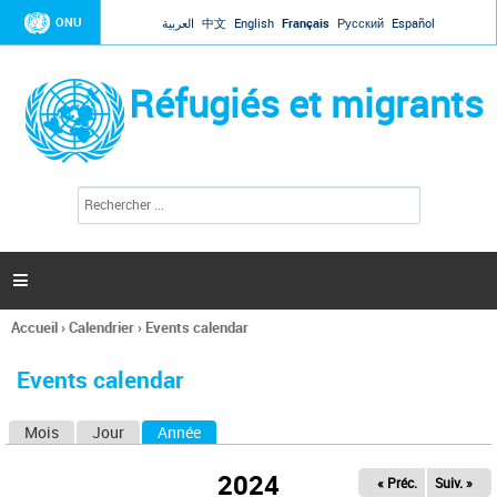
Jump to navigation
ONU
العربية
中文
English
Français
Русский
Español
Réfugiés et migrants
R
F
e
o
c
r
h
e
m
r

u
c
l
h
Accueil
›
Calendrier
›
Events calendar
a
e
Vous
r
i
êtes
r
Events calendar
ici
e
d
Mois
Jour
Année
(onglet actif)
O
e
r
n
e
2024
« Préc.
Suiv. »
g