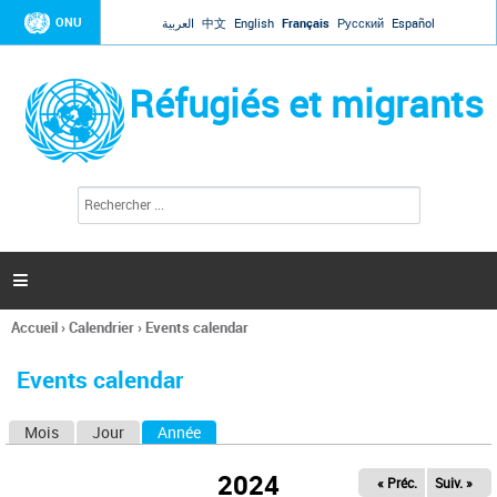
Jump to navigation
ONU
العربية
中文
English
Français
Русский
Español
Réfugiés et migrants
R
F
e
o
c
r
h
e
m
r

u
c
l
h
Accueil
›
Calendrier
›
Events calendar
a
e
Vous
r
i
êtes
r
Events calendar
ici
e
d
Mois
Jour
Année
(onglet actif)
O
e
r
n
e
2024
« Préc.
Suiv. »
g