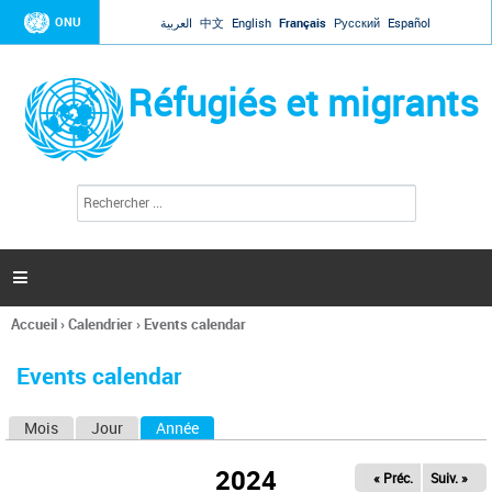
Jump to navigation
ONU
العربية
中文
English
Français
Русский
Español
Réfugiés et migrants
R
F
e
o
c
r
h
e
m
r

u
c
l
h
Accueil
›
Calendrier
›
Events calendar
a
e
Vous
r
i
êtes
r
Events calendar
ici
e
d
Mois
Jour
Année
(onglet actif)
O
e
r
n
e
2024
« Préc.
Suiv. »
g