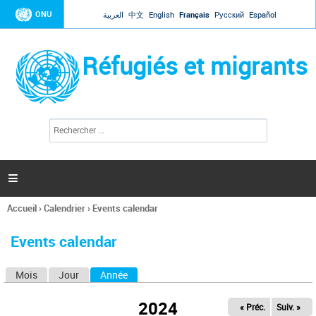
Jump to navigation
ONU
العربية
中文
English
Français
Русский
Español
Réfugiés et migrants
R
F
e
o
c
r
h
e
m
r

u
c
l
h
Accueil
›
Calendrier
›
Events calendar
a
e
Vous
r
i
êtes
r
Events calendar
ici
e
d
Mois
Jour
Année
(onglet actif)
O
e
r
n
e
2024
« Préc.
Suiv. »
g