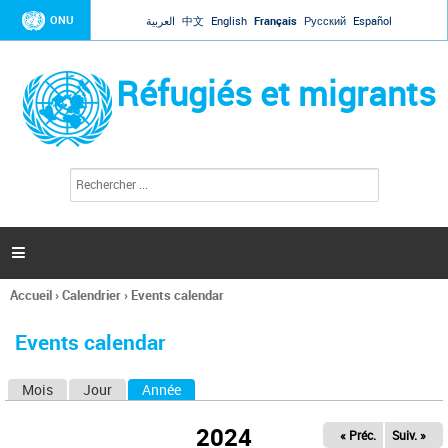
Jump to navigation
ONU
العربية
中文
English
Français
Русский
Español
Réfugiés et migrants
R
F
e
o
c
r
h
e
m
r

u
c
l
h
Accueil
›
Calendrier
›
Events calendar
a
e
Vous
r
i
êtes
r
Events calendar
ici
e
d
Mois
Jour
Année
(onglet actif)
O
e
r
n
e
2024
« Préc.
Suiv. »
g