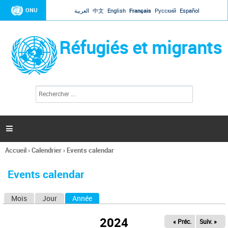
Jump to navigation
ONU
العربية
中文
English
Français
Русский
Español
Réfugiés et migrants
R
F
e
o
c
r
h
e
m
r

u
c
l
h
Accueil
›
Calendrier
›
Events calendar
a
e
Vous
r
i
êtes
r
Events calendar
ici
e
d
Mois
Jour
Année
(onglet actif)
O
e
r
n
e
2024
« Préc.
Suiv. »
g