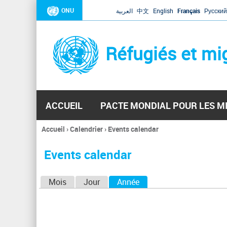
ONU
العربية
中文
English
Français
Русский
Réfugiés et mi
ACCUEIL
PACTE MONDIAL POUR LES M
Accueil
›
Calendrier
›
Events calendar
Vous
êtes
Events calendar
ici
O
Mois
Jour
Année
(onglet actif)
n
g
l