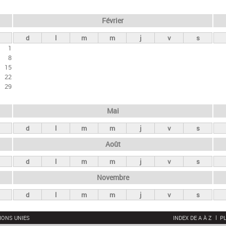
Février
d
l
m
m
j
v
s
1
8
15
22
29
Mai
d
l
m
m
j
v
s
Août
d
l
m
m
j
v
s
Novembre
d
l
m
m
j
v
s
IONS UNIES
INDEX DE A À Z
PL