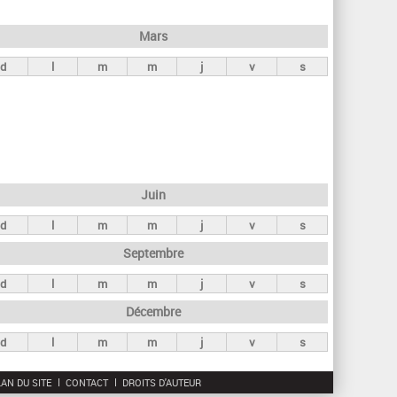
h
e
Mars
r
d
l
m
m
j
v
s
c
h
e
Juin
d
l
m
m
j
v
s
Septembre
d
l
m
m
j
v
s
Décembre
d
l
m
m
j
v
s
AN DU SITE
CONTACT
DROITS D'AUTEUR