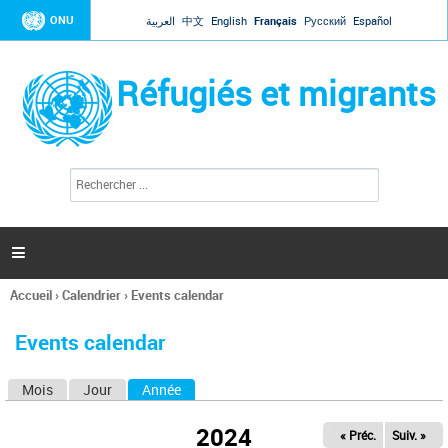
Jump to navigation
ONU
العربية
中文
English
Français
Русский
Español
Réfugiés et migrants
R
F
e
o
c
r
h
e
m
r

u
c
l
h
Accueil
›
Calendrier
›
Events calendar
a
e
Vous
r
i
êtes
r
Events calendar
ici
e
d
Mois
Jour
Année
(onglet actif)
O
e
r
n
e
2024
« Préc.
Suiv. »
g