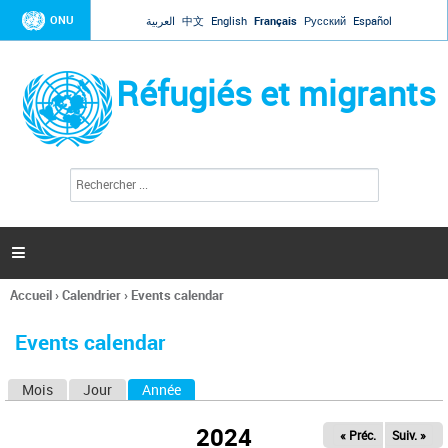
Jump to navigation
ONU
العربية
中文
English
Français
Русский
Español
Réfugiés et migrants
R
F
e
o
c
r
h
e
m
r

u
c
l
h
Accueil
›
Calendrier
›
Events calendar
a
e
Vous
r
i
êtes
r
Events calendar
ici
e
d
Mois
Jour
Année
(onglet actif)
O
e
r
n
e
2024
« Préc.
Suiv. »
g