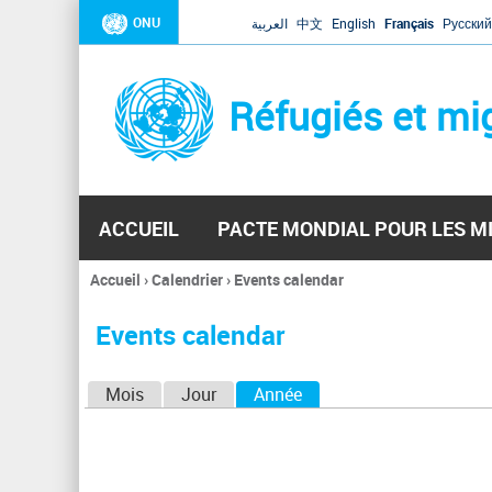
ONU
العربية
中文
English
Français
Русский
Réfugiés et mi
ACCUEIL
PACTE MONDIAL POUR LES M
Accueil
›
Calendrier
›
Events calendar
Vous
êtes
Events calendar
ici
O
Mois
Jour
Année
(onglet actif)
n
g
l