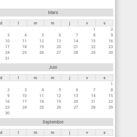
h
e
Mars
r
d
l
m
m
j
v
s
c
1
2
h
3
4
5
6
7
8
9
e
10
11
12
13
14
15
16
17
18
19
20
21
22
23
24
25
26
27
28
29
30
31
Juin
d
l
m
m
j
v
s
1
2
3
4
5
6
7
8
9
10
11
12
13
14
15
16
17
18
19
20
21
22
23
24
25
26
27
28
29
30
Septembre
d
l
m
m
j
v
s