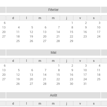
Février
d
l
m
m
j
v
s
6
1
2
3
13
4
5
6
7
8
9
10
20
11
12
13
14
15
16
17
27
18
19
20
21
22
23
24
25
26
27
28
29
Mai
d
l
m
m
j
v
s
6
1
2
3
4
13
5
6
7
8
9
10
11
20
12
13
14
15
16
17
18
27
19
20
21
22
23
24
25
26
27
28
29
30
31
Août
d
l
m
m
j
v
s