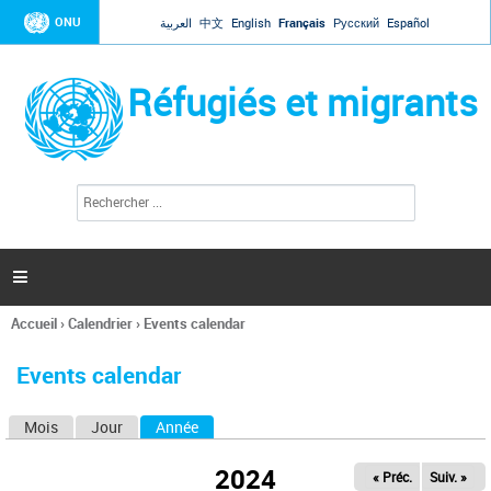
Jump to navigation
ONU
العربية
中文
English
Français
Русский
Español
Réfugiés et migrants
R
F
e
o
c
r
h
e
m
r

u
c
l
h
Accueil
›
Calendrier
›
Events calendar
a
e
Vous
r
i
êtes
r
Events calendar
ici
e
d
Mois
Jour
Année
(onglet actif)
O
e
r
n
e
2024
« Préc.
Suiv. »
g