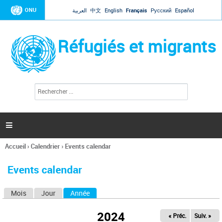
Jump to navigation
ONU
العربية
中文
English
Français
Русский
Español
Réfugiés et migrants
R
F
e
o
c
r
h
e
m
r

u
c
l
h
Accueil
›
Calendrier
›
Events calendar
a
e
Vous
r
i
êtes
r
Events calendar
ici
e
d
Mois
Jour
Année
(onglet actif)
O
e
r
n
e
2024
« Préc.
Suiv. »
g