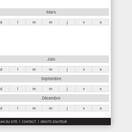
h
e
Mars
r
d
l
m
m
j
v
s
c
h
e
Juin
d
l
m
m
j
v
s
Septembre
d
l
m
m
j
v
s
Décembre
d
l
m
m
j
v
s
AN DU SITE
CONTACT
DROITS D'AUTEUR