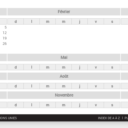
Février
d
l
m
m
j
v
s
5
12
19
26
Mai
d
l
m
m
j
v
s
Août
d
l
m
m
j
v
s
Novembre
d
l
m
m
j
v
s
IONS UNIES
INDEX DE A À Z
PL