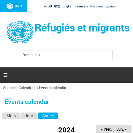
Jump to navigation
ONU
العربية
中文
English
Français
Русский
Español
Réfugiés et migrants
R
F
e
o
c
r
h
e
m
r

u
c
l
h
Accueil
›
Calendrier
›
Events calendar
a
e
Vous
r
i
êtes
r
Events calendar
ici
e
d
Mois
Jour
Année
(onglet actif)
O
e
r
n
e
2024
« Préc.
Suiv. »
g