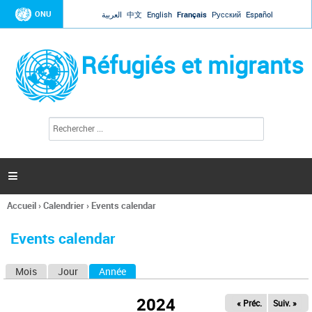
Jump to navigation
ONU
العربية
中文
English
Français
Русский
Español
Réfugiés et migrants
R
F
e
o
c
r
h
e
m
r

u
c
l
h
Accueil
›
Calendrier
›
Events calendar
a
e
Vous
r
i
êtes
r
Events calendar
ici
e
d
Mois
Jour
Année
(onglet actif)
O
e
r
n
e
2024
« Préc.
Suiv. »
g