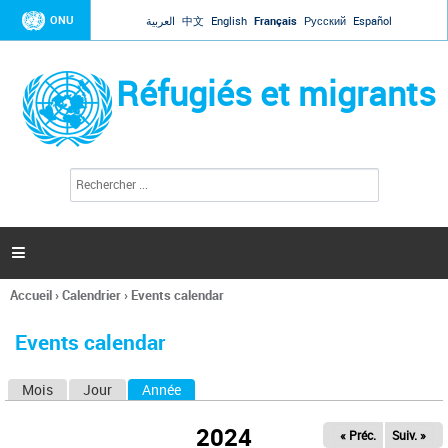
Jump to navigation
ONU
العربية
中文
English
Français
Русский
Español
Réfugiés et migrants
R
F
e
o
c
r
h
e
m
r

u
c
l
h
Accueil
›
Calendrier
›
Events calendar
a
e
Vous
r
i
êtes
r
Events calendar
ici
e
d
Mois
Jour
Année
(onglet actif)
O
e
r
n
e
2024
« Préc.
Suiv. »
g