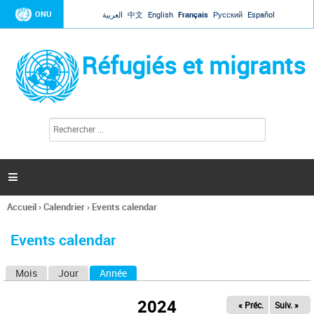
Jump to navigation
ONU
العربية
中文
English
Français
Русский
Español
Réfugiés et migrants
R
F
e
o
c
r
h
e
m
r

u
c
l
h
Accueil
›
Calendrier
›
Events calendar
a
e
Vous
r
i
êtes
r
Events calendar
ici
e
d
Mois
Jour
Année
(onglet actif)
O
e
r
n
e
2024
« Préc.
Suiv. »
g