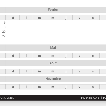
Février
d
l
m
m
j
v
s
6
13
20
27
Mai
d
l
m
m
j
v
s
Août
d
l
m
m
j
v
s
Novembre
d
l
m
m
j
v
s
IONS UNIES
INDEX DE A À Z
PL