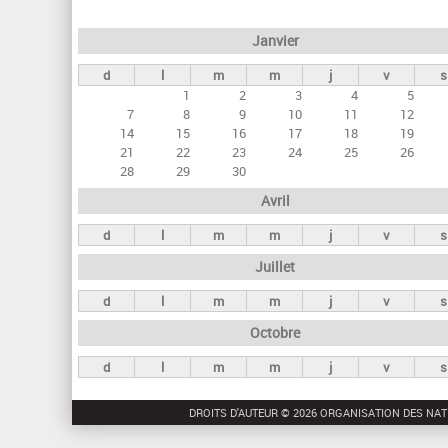
e
Janvier
t
d
l
m
m
j
v
s
s
1
2
3
4
5
p
7
8
9
10
11
12
r
14
15
16
17
18
19
21
22
23
24
25
26
i
28
29
30
n
Avril
c
d
l
m
m
j
v
s
i
Juillet
p
a
d
l
m
m
j
v
s
u
Octobre
x
d
l
m
m
j
v
s
DROITS D'AUTEUR © 2026 ORGANISATION DES NAT