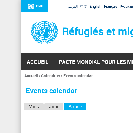
ONU
العربية
中文
English
Français
Русский
Réfugiés et mi
ACCUEIL
PACTE MONDIAL POUR LES M
Accueil
›
Calendrier
›
Events calendar
Vous
êtes
Events calendar
ici
O
Mois
Jour
Année
(onglet actif)
n
g
l