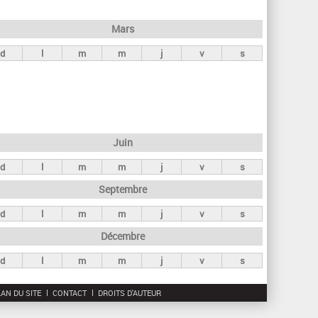
h
e
Mars
r
d
l
m
m
j
v
s
c
h
e
Juin
d
l
m
m
j
v
s
Septembre
d
l
m
m
j
v
s
Décembre
d
l
m
m
j
v
s
AN DU SITE
CONTACT
DROITS D'AUTEUR