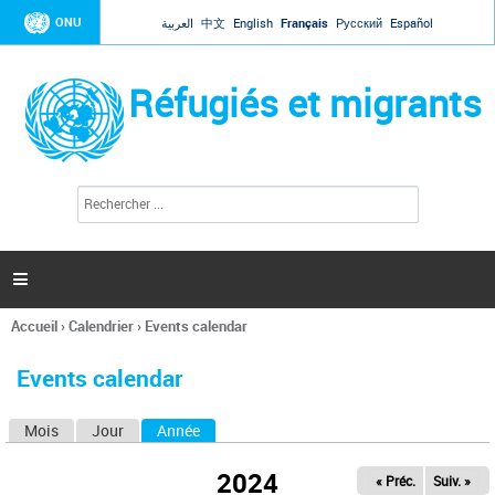
Jump to navigation
ONU
العربية
中文
English
Français
Русский
Español
Réfugiés et migrants
R
F
e
o
c
r
h
e
m
r

u
c
l
h
Accueil
›
Calendrier
›
Events calendar
a
e
Vous
r
i
êtes
r
Events calendar
ici
e
d
Mois
Jour
Année
(onglet actif)
O
e
r
n
e
2024
« Préc.
Suiv. »
g