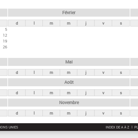
Février
d
l
m
m
j
v
s
5
12
19
26
Mai
d
l
m
m
j
v
s
Août
d
l
m
m
j
v
s
Novembre
d
l
m
m
j
v
s
IONS UNIES
INDEX DE A À Z
PL