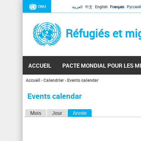
ONU
العربية
中文
English
Français
Русский
Réfugiés et mi
ACCUEIL
PACTE MONDIAL POUR LES M
Accueil
›
Calendrier
›
Events calendar
Vous
êtes
Events calendar
ici
O
Mois
Jour
Année
(onglet actif)
n
g
l