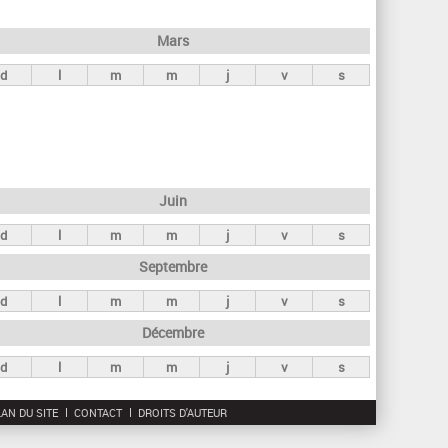
h
e
Mars
r
d
l
m
m
j
v
s
c
h
e
Juin
d
l
m
m
j
v
s
Septembre
d
l
m
m
j
v
s
Décembre
d
l
m
m
j
v
s
AN DU SITE
CONTACT
DROITS D'AUTEUR