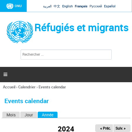
Jump to navigation
ONU
العربية
中文
English
Français
Русский
Español
Réfugiés et migrants
R
F
e
o
c
r
h
e
m
r

u
c
l
h
Accueil
›
Calendrier
›
Events calendar
a
e
Vous
r
i
êtes
r
Events calendar
ici
e
d
Mois
Jour
Année
(onglet actif)
O
e
r
n
e
2024
« Préc.
Suiv. »
g