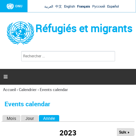
Jump to navigation
ONU
العربية
中文
English
Français
Русский
Español
Réfugiés et migrants
R
F
e
o
c
r
h
e
m
r

u
c
l
h
Accueil
›
Calendrier
›
Events calendar
a
e
Vous
r
i
êtes
r
Events calendar
ici
e
d
Mois
Jour
Année
(onglet actif)
O
e
r
n
e
2023
Suiv. »
g