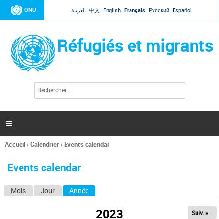
Jump to navigation
ONU
العربية
中文
English
Français
Русский
Español
Réfugiés et migrants
R
F
e
o
c
r
h
e
m
r

u
c
l
h
Accueil
›
Calendrier
›
Events calendar
a
e
Vous
r
i
êtes
r
Events calendar
ici
e
d
Mois
Jour
Année
(onglet actif)
O
e
r
n
e
2023
Suiv. »
g