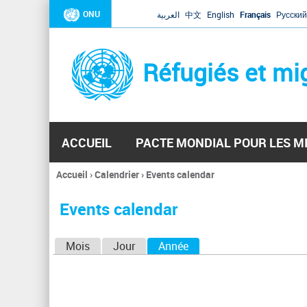
ONU
العربية
中文
English
Français
Русский
Réfugiés et mi
ACCUEIL
PACTE MONDIAL POUR LES M
Accueil
›
Calendrier
›
Events calendar
Vous
êtes
Events calendar
ici
O
Mois
Jour
Année
(onglet actif)
n
g
l