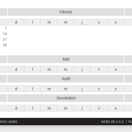
Février
d
l
m
m
j
v
s
7
14
21
28
Mai
d
l
m
m
j
v
s
Août
d
l
m
m
j
v
s
Novembre
d
l
m
m
j
v
s
IONS UNIES
INDEX DE A À Z
PL