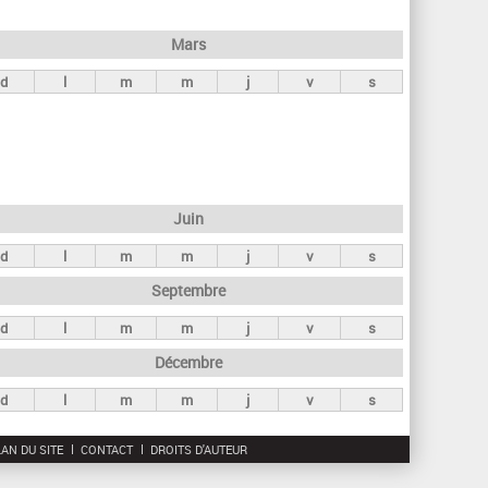
h
e
Mars
r
d
l
m
m
j
v
s
c
h
e
Juin
d
l
m
m
j
v
s
Septembre
d
l
m
m
j
v
s
Décembre
d
l
m
m
j
v
s
AN DU SITE
CONTACT
DROITS D'AUTEUR