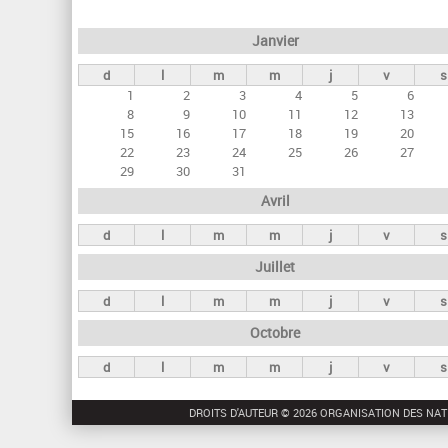
e
Janvier
t
d
l
m
m
j
v
s
s
1
2
3
4
5
6
p
8
9
10
11
12
13
r
15
16
17
18
19
20
22
23
24
25
26
27
i
29
30
31
n
Avril
c
d
l
m
m
j
v
s
i
Juillet
p
a
d
l
m
m
j
v
s
u
Octobre
x
d
l
m
m
j
v
s
DROITS D'AUTEUR © 2026 ORGANISATION DES NAT