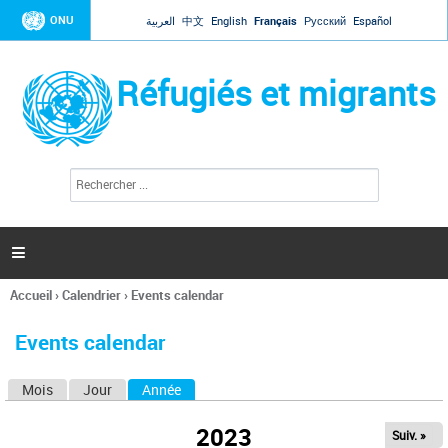
Jump to navigation
ONU
العربية
中文
English
Français
Русский
Español
Réfugiés et migrants
R
F
e
o
c
r
h
e
m
r

u
c
l
h
Accueil
›
Calendrier
›
Events calendar
a
e
Vous
r
i
êtes
r
Events calendar
ici
e
d
Mois
Jour
Année
(onglet actif)
O
e
r
n
e
2023
Suiv. »
g