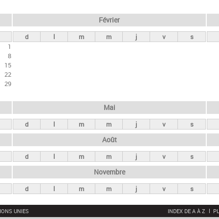
Février
d
l
m
m
j
v
s
1
8
15
22
29
Mai
d
l
m
m
j
v
s
Août
d
l
m
m
j
v
s
Novembre
d
l
m
m
j
v
s
IONS UNIES
INDEX DE A À Z
PL