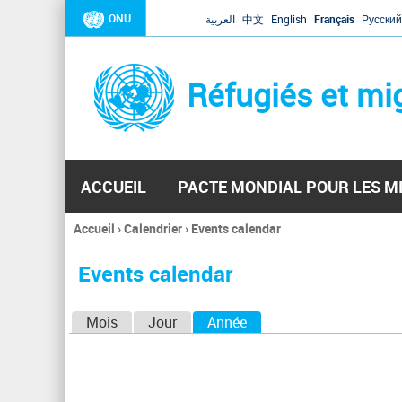
ONU
العربية
中文
English
Français
Русский
Réfugiés et mi
ACCUEIL
PACTE MONDIAL POUR LES M
Accueil
›
Calendrier
›
Events calendar
Vous
êtes
Events calendar
ici
O
Mois
Jour
Année
(onglet actif)
n
g
l