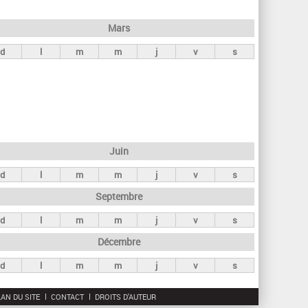
h
e
Mars
r
d
l
m
m
j
v
s
c
h
e
Juin
d
l
m
m
j
v
s
Septembre
d
l
m
m
j
v
s
Décembre
d
l
m
m
j
v
s
AN DU SITE
CONTACT
DROITS D'AUTEUR