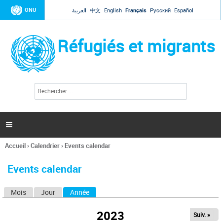
Jump to navigation
ONU
العربية
中文
English
Français
Русский
Español
Réfugiés et migrants
R
F
e
o
c
r
h
e
m
r

u
c
l
h
Accueil
›
Calendrier
›
Events calendar
a
e
Vous
r
i
êtes
r
Events calendar
ici
e
d
Mois
Jour
Année
(onglet actif)
O
e
r
n
e
2023
Suiv. »
g